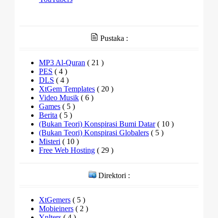
Pustaka :
MP3 Al-Quran
( 21 )
PES
( 4 )
DLS
( 4 )
XtGem Templates
( 20 )
Video Musik
( 6 )
Games
( 5 )
Berita
( 5 )
(Bukan Teori) Konspirasi Bumi Datar
( 10 )
(Bukan Teori) Konspirasi Globalers
( 5 )
Misteri
( 10 )
Free Web Hosting
( 29 )
Direktori :
XtGemers
( 5 )
Mobieiners
( 2 )
Ynlters
( 4 )