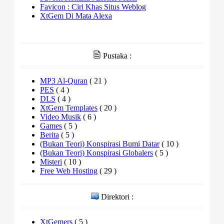
Favicon : Ciri Khas Situs Weblog
XtGem Di Mata Alexa
Pustaka :
MP3 Al-Quran
( 21 )
PES
( 4 )
DLS
( 4 )
XtGem Templates
( 20 )
Video Musik
( 6 )
Games
( 5 )
Berita
( 5 )
(Bukan Teori) Konspirasi Bumi Datar
( 10 )
(Bukan Teori) Konspirasi Globalers
( 5 )
Misteri
( 10 )
Free Web Hosting
( 29 )
Direktori :
XtGemers
( 5 )