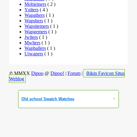
Mobieiners
( 2 )
Ynlters
( 4 )
Wapathers
( 1 )
Wapshers
( 1 )
Wapsitemers
( 1 )
Wapgemers
( 1 )
Jwlters
( 1 )
Mwlters
( 1 )
Waphallers
( 1 )
Uiwapers
( 1 )
℗ MMXX
Dipoo
@
Dipoo!
|
Forum
|
Bikin Favicon Situs
Weblog
»
Old school Swatch Watches